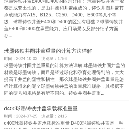
球墨铸铁井盖E400和D400的区别介绍： 球墨铸铁井盖一般
都是成套出现的，是由井圈和井盖组成的，铸铁井圈井盖其
承载能力有A15、B125、C250、D400、E600等几个等
级，球墨铸铁井盖E400和D400的区别有哪些？球墨铸铁井
盖E400和D400在承重能力、应用场景以及部分细节方面
存...
球墨铸铁井圈井盖重量的计算方法详解
时间：2024-10-03 浏览量：1756
球墨铸铁井圈井盖重量的计算方法详解 球墨铸铁井圈井盖的
材质是球墨铸铁，而且是经过球化和孕育处理得到的，大大
提高了井盖的塑性和韧性，那么球墨铸铁井圈井盖重量是怎
样计算得来的呢？球墨铸铁井盖的重量标准规格‌，其根据不
同的型号和规格是有所不同的。铸铁井圈井盖重...
d400球墨铸铁井盖承载标准重量
时间：2024-07-25 浏览量：2415
d400球墨铸铁井盖承载标准重量 D400球墨铸铁井盖是一种