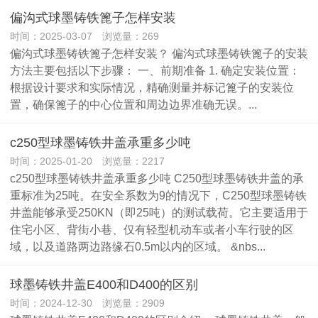
偏沟式球墨铸铁篦子怎样安装
时间：2025-03-07 浏览量：269
偏沟式球墨铸铁篦子怎样安装？ 偏沟式球墨铸铁篦子的安装
方法主要包括以下步骤： 一、前期准备 1. 确定安装位置：
根据设计要求和实际情况，精确测量并标记篦子的安装位
置，确保篦子的中心位置和周边边界准确无误。...
c250型球墨铸铁井盖承重多少吨
时间：2025-01-20 浏览量：2217
c250型球墨铸铁井盖承重多少吨 C250型球墨铸铁井盖的承
重标准为25吨。在安全系数为9的情况下，C250型球墨铸铁
井盖能够承受250KN（即25吨）的测试载荷。它主要适用于
住宅小区、背街小巷、仅有轻型机动车或者小车行驶的区
域，以及道路两边路缘石0.5m以内的区域。 &nbs...
球墨铸铁井盖E400和D400的区别
时间：2024-12-30 浏览量：2909