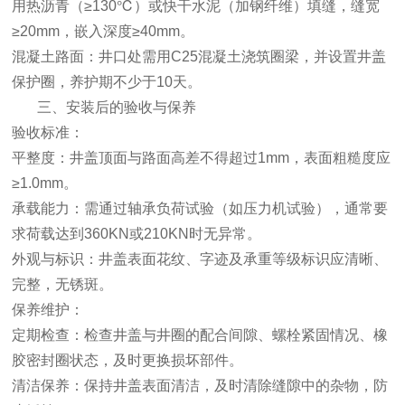
用热沥青（≥130℃）或快干水泥（加钢纤维）填缝，缝宽
≥20mm，嵌入深度≥40mm。
‌混凝土路面‌：井口处需用C25混凝土浇筑圈梁，并设置井盖
保护圈，养护期不少于10天。
三、安装后的验收与保养
‌验收标准‌：
‌平整度‌：井盖顶面与路面高差不得超过1mm，表面粗糙度应
≥1.0mm。
‌承载能力‌：需通过轴承负荷试验（如压力机试验），通常要
求荷载达到360KN或210KN时无异常。
‌外观与标识‌：井盖表面花纹、字迹及承重等级标识应清晰、
完整，无锈斑。
‌保养维护‌：
‌定期检查‌：检查井盖与井圈的配合间隙、螺栓紧固情况、橡
胶密封圈状态，及时更换损坏部件。
‌清洁保养‌：保持井盖表面清洁，及时清除缝隙中的杂物，防