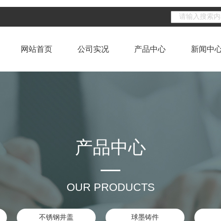
网站首页
公司实况
产品中心
新闻中
产品中心
OUR PRODUCTS
不锈钢井盖
球墨铸件