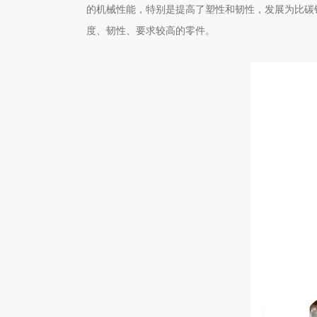
的机械性能，特别是提高了塑性和韧性，发展为比碳
度、韧性、要求较高的零件。