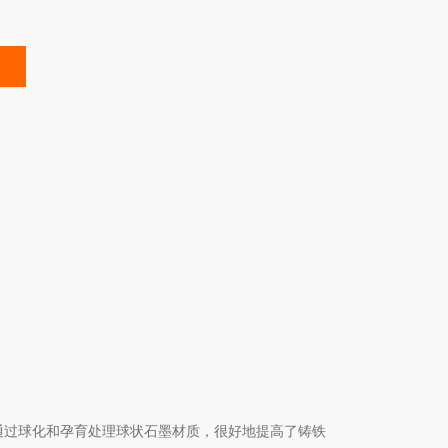
通过球化和孕育处理球状石墨材质，很好地提高了铸铁