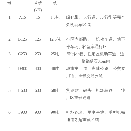
号
荷载
载
(kN)
1
A15
15
1.5吨
绿化带、人行道、步行街等完全
禁机动车区域
2
B125
125
12.5吨
小区内部路、非机动车道、地下
停车场、轻型车通行区
3
C250
250
25吨
背街小巷、住宅区机动车道、道
路路缘石0.5m内
4
D400
400
40吨
城市主干道、高速公路、公交专
用道、重载交通要道
5
E600
600
60吨
货运站、码头、机场辅路、工业
厂区重载通道
6
F900
900
90吨
机场跑道、军事基地、重型机械
通道等超重载区域