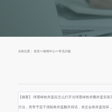
当前位置：
首页
>>
新闻中心
>>
常见问题
【摘要】:球墨铸铁井盖应怎么打开当球墨铸铁井圈井盖安装
方法，而寄予蛮干强制将井盖翻开得话，肯定会将井盖毁坏，