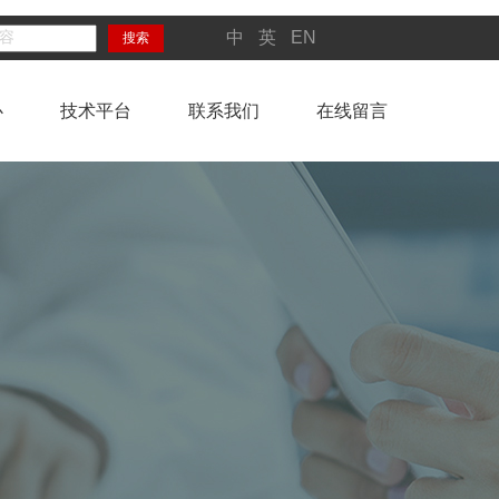
中
英
EN
搜索
心
技术平台
联系我们
在线留言