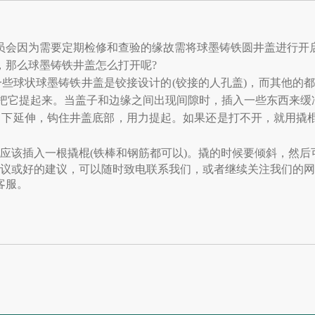
员会因为需要定期检修和查验的缘故需将球墨铸铁圆井盖进行开
，那么球墨铸铁井盖怎么打开呢?
些球状球墨铸铁井盖是铰接设计的(铰接的人孔盖)，而其他的
轻把它提起来。当盖子和边缘之间出现间隙时，插入一些东西来
向下延伸，钩住井盖底部，用力提起。如果还是打不开，就用撬
应该插入一根撬棍(铁棒和钢筋都可以)。撬的时候要倾斜，然后
或好的建议，可以随时致电联系我们，或者继续关注我们的网
客服。