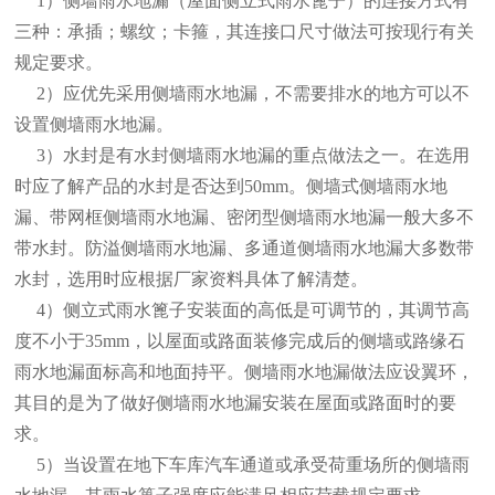
1）侧墙雨水地漏（屋面
侧立式雨水篦子
）的连接方式有
三种：承插；螺纹；卡箍，其连接口尺寸做法可按现行有关
规定要求。
2）应优先采用侧墙雨水地漏，不需要排水的地方可以不
设置侧墙雨水地漏。
3）水封是有水封侧墙雨水地漏的重点做法之一。在选用
时应了解产品的水封是否达到50mm。侧墙式侧墙雨水地
漏、带网框侧墙雨水地漏、密闭型侧墙雨水地漏一般大多不
带水封。防溢侧墙雨水地漏、多通道侧墙雨水地漏大多数带
水封，选用时应根据厂家资料具体了解清楚。
4）侧立式雨水篦子安装面的高低是可调节的，其调节高
度不小于35mm，以屋面或路面装修完成后的侧墙或路缘石
雨水地漏面标高和地面持平。侧墙雨水地漏做法应设翼环，
其目的是为了做好侧墙雨水地漏安装在屋面或路面时的要
求。
5）当设置在地下车库汽车通道或承受荷重场所的侧墙雨