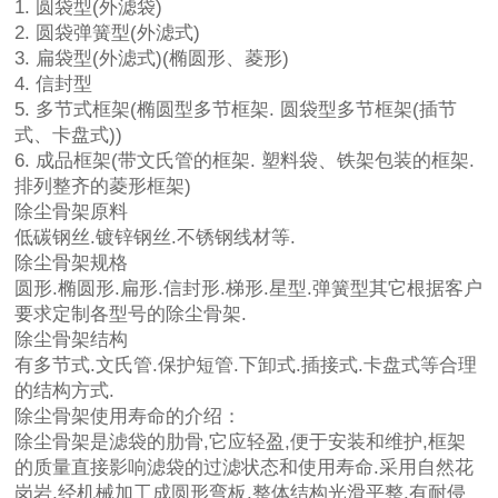
1. 圆袋型(外滤袋)
2. 圆袋弹簧型(外滤式)
3. 扁袋型(外滤式)(椭圆形、菱形)
4. 信封型
5. 多节式框架(椭圆型多节框架. 圆袋型多节框架(插节
式、卡盘式))
6. 成品框架(带文氏管的框架. 塑料袋、铁架包装的框架.
排列整齐的菱形框架)
除尘骨架原料
低碳钢丝.镀锌钢丝.不锈钢线材等.
除尘骨架规格
圆形.椭圆形.扁形.信封形.梯形.星型.弹簧型其它根据客户
要求定制各型号的除尘骨架.
除尘骨架结构
有多节式.文氏管.保护短管.下卸式.插接式.卡盘式等合理
的结构方式.
除尘骨架使用寿命的介绍：
除尘骨架是滤袋的肋骨,它应轻盈,便于安装和维护,框架
的质量直接影响滤袋的过滤状态和使用寿命.采用自然花
岗岩,经机械加工成圆形弯板,整体结构光滑平整.有耐侵