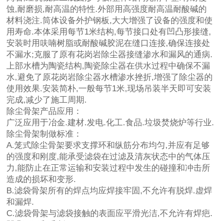
蚀,耐磨损,耐高温的特性.外部用高强度耐高温耐酸碱的
材料浇注.筒体设备外护钢板,大大增强了设备的强度和使
用寿命.本体采用每节1米结构,每节接口处有凹凸形接缝,
安装时用呋喃树脂或耐酸碱胶泥在缝口连接,确保连接处
不漏水;克服了原有花岗岩除尘器接缝渗水和漏风的通病.
上部水槽为陶瓷结构,陶瓷除尘器在供水过程中确保不漏
水,避免了原花岗岩除尘器水槽渗水挫折,增强了除尘器的
使用效果.安装简朴,一般每节1米,现场吊装半天即可安装
完成,减少了施工周期.
除尘骨架产品应用：
广泛应用于冶金.建材.发电.化工.食品.垃圾焚烧炉等行业.
除尘骨架制做标准：
A.笼式除尘骨架要求支撑环和纵筋分布均匀,并应有足够
的强度和刚度,能承受滤袋在过滤及清灰状态中的气体压
力,能防止在正常运输和安装过程中发生的碰撞和冲击所
造成的损坏和变形.
B.滤袋骨架所有的焊点均应焊接牢固,不允许有脱焊.虚焊
和漏焊.
C.滤袋骨架与滤袋接触的表面应平滑光洁,不允许有焊疤.